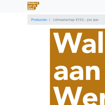
Producten
Lidmaatschap €150,- per jaar