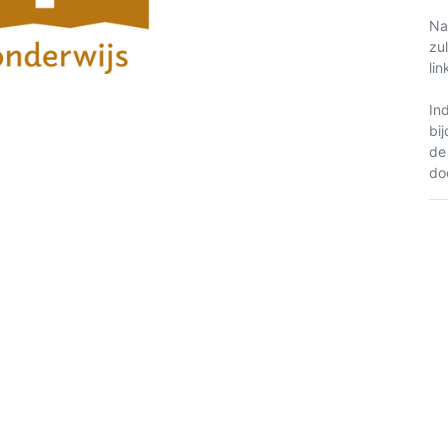
Na
zu
li
In
bi
de
do