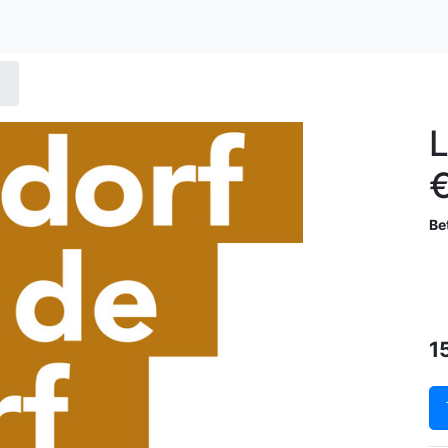
€
Be
1